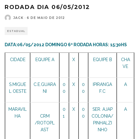
RODADA DIA 06/05/2012
JACK
·
6 DE MAIO DE 2012
ESTADUAL
DATA:06/05/2012 DOMINGO 6ª RODADA HORAS: 15:30HS
CIDADE
EQUIPE A
X
EQUIPE B
CHA
VE
S.MIGUE
C.E.GUARA
0
X
0
IPIRANGA
A
L OESTE
NI
0
0
F.C
MARAVIL
0
X
0
SER. AJAP
A
HA
CRM
1
0
COLONIA/
/ROTOPL
PINHALZI
AST
NHO