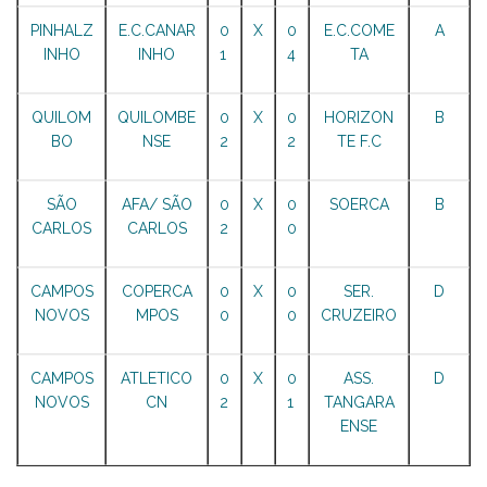
PINHALZ
E.C.CANAR
0
X
0
E.C.COME
A
INHO
INHO
1
4
TA
QUILOM
QUILOMBE
0
X
0
HORIZON
B
BO
NSE
2
2
TE F.C
SÃO
AFA/ SÃO
0
X
0
SOERCA
B
CARLOS
CARLOS
2
0
CAMPOS
COPERCA
0
X
0
SER.
D
NOVOS
MPOS
0
0
CRUZEIRO
CAMPOS
ATLETICO
0
X
0
ASS.
D
NOVOS
CN
2
1
TANGARA
ENSE