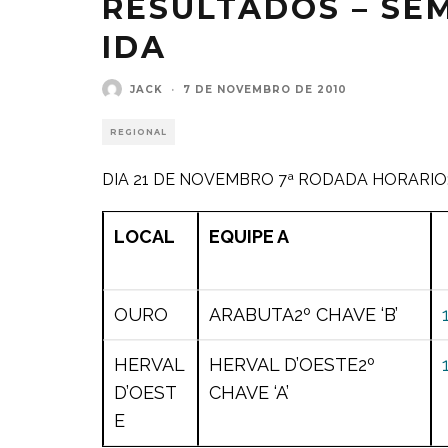
RESULTADOS – SEM
IDA
JACK
·
7 DE NOVEMBRO DE 2010
REGIONAL
DIA 21 DE NOVEMBRO 7ª RODADA HORARIO: 
LOCAL
EQUIPE A
OURO
ARABUTA
2º CHAVE ‘B’
HERVAL
HERVAL D’OESTE
2º
D’OEST
CHAVE ‘A’
E