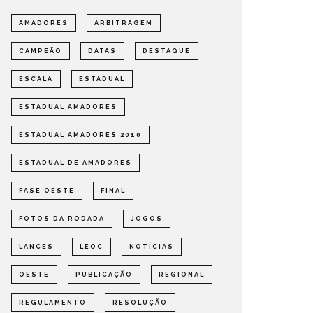
INICIADA A CORRIDA EM BUSCA
DE UMA VAGA NA GRANDE
DEFINI
AMADORES
ARBITRAGEM
FINAL DA COPA LEOC 2026
DA COP
CAMPEÃO
DATAS
DESTAQUE
OTÍCIAS
REGIONAL
NOTÍCIAS
ESCALA
ESTADUAL
ESTADUAL AMADORES
ESTADUAL AMADORES 2010
ESTADUAL DE AMADORES
FASE OESTE
FINAL
FOTOS DA RODADA
JOGOS
LANCES
LEOC
NOTÍCIAS
OESTE
PUBLICAÇÃO
REGIONAL
REGULAMENTO
RESOLUÇÃO