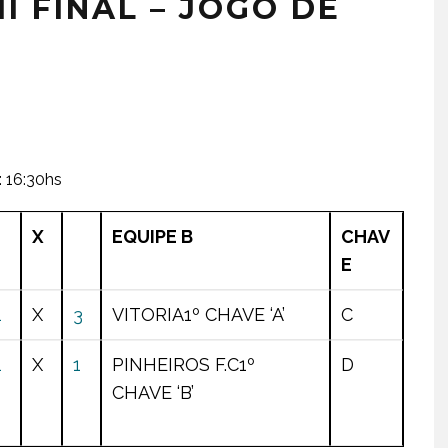
I FINAL – JOGO DE
16:30hs
X
EQUIPE B
CHAV
E
1
X
3
VITORIA
1º CHAVE ‘A’
C
1
X
1
PINHEIROS F.C
1º
D
CHAVE ‘B’