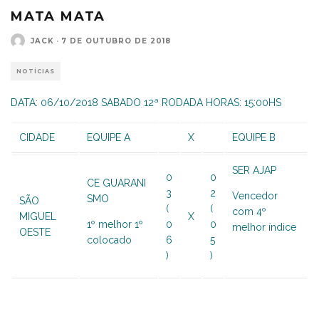
MATA MATA
JACK
·
7 DE OUTUBRO DE 2018
NOTÍCIAS
DATA: 06/10/2018 SABADO 12ª RODADA HORAS: 15:00HS
CIDADE
EQUIPE A
X
EQUIPE B
SER AJAP
0
0
CE GUARANI
3
2
Vencedor
SMO
SÃO
(
(
com 4º
MIGUEL
X
1º melhor 1º
0
0
melhor índice
OESTE
colocado
6
5
)
)