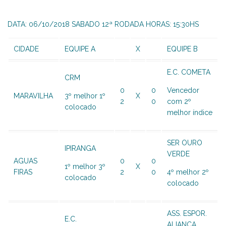
DATA: 06/10/2018 SABADO 12ª RODADA HORAS: 15:30HS
CIDADE
EQUIPE A
X
EQUIPE B
E.C. COMETA
CRM
0
0
Vencedor
MARAVILHA
3º melhor 1º
X
2
0
com 2º
colocado
melhor índice
SER OURO
IPIRANGA
VERDE
AGUAS
0
0
1º melhor 3º
X
FIRAS
2
0
4º melhor 2º
colocado
colocado
ASS. ESPOR.
E.C.
ALIANÇA