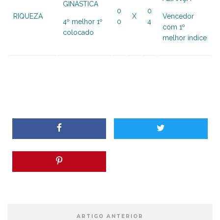
GINASTICA
0
0
RIQUEZA
X
Vencedor
4º melhor 1º
0
4
com 1º
colocado
melhor índice
ARTIGO ANTERIOR