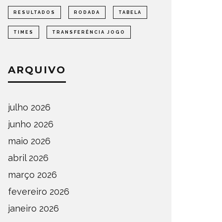
FINAL DA COPA LEOC 2026
DA COP
RESULTADOS
RODADA
TABELA
OTÍCIAS
REGIONAL
NOTÍCIAS
TIMES
TRANSFERÊNCIA JOGO
ARQUIVO
julho 2026
junho 2026
maio 2026
abril 2026
março 2026
fevereiro 2026
janeiro 2026