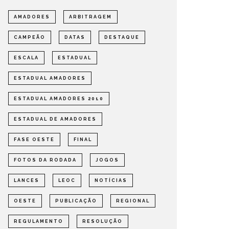
AMADORES
ARBITRAGEM
CAMPEÃO
DATAS
DESTAQUE
ESCALA
ESTADUAL
ESTADUAL AMADORES
ESTADUAL AMADORES 2010
ESTADUAL DE AMADORES
FASE OESTE
FINAL
FOTOS DA RODADA
JOGOS
LANCES
LEOC
NOTÍCIAS
OESTE
PUBLICAÇÃO
REGIONAL
INICIADA A CORRIDA EM BUSCA
REGULAMENTO
RESOLUÇÃO
DE UMA VAGA NA GRANDE
DEFINI