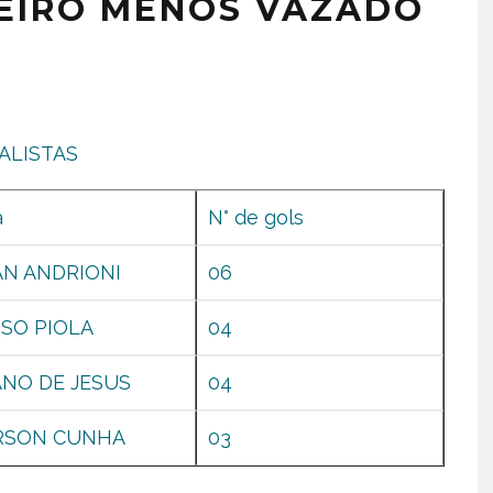
LEIRO MENOS VAZADO
ALISTAS
a
N° de gols
AN ANDRIONI
06
SO PIOLA
04
ANO DE JESUS
04
RSON CUNHA
03