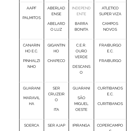
AAPF
ABERLAD
INDEPEND
ATLETICO
ENSE
ENTE
SUPER VIZA
PALMITOS
ABELARD
BARRA
CAMPOS
O LUZ
BONITA
NOVOS
CANARIN
GIGANTIN
C.E.R.
FRAIBURGO
HO E.C.
HO
OURO
E.C.
VERDE
PINHALZI
CHAPECO
FRAIBURGO
NHO
DESCANS
O
GUARANI
SER
GUARANI
CURITIBANOS
CRUZEIR
E.C.
MARAVIL
SÃO
O
HA
MIGUEL
CURITIBANOS
ITA
OESTE
SOERCA
SER AJAP
IPIRANGA
COPERCAMPO