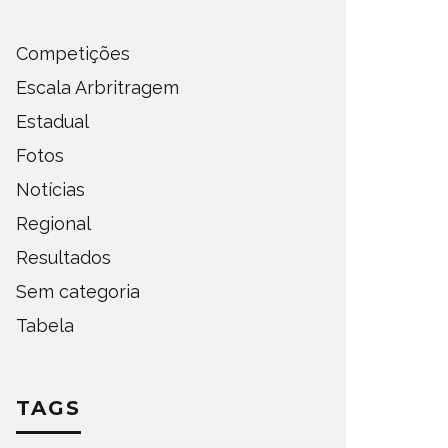
Competições
Escala Arbritragem
Estadual
Fotos
Notícias
Regional
Resultados
Sem categoria
Tabela
TAGS
DEFINIDOS OS SEMIFINALISTAS
DEFINI
DO ESTADUAL DE AMADORES –
PARA A