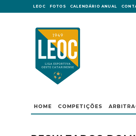
LEOC
FOTOS
CALENDÁRIO ANUAL
CONT
HOME
COMPETIÇÕES
ARBITR