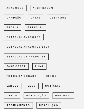
FASE OESTE 2026
DE AMA
AMADORES
ARBITRAGEM
OMPETIÇÕES
ESTADUAL
NOTÍCIAS
ESTADUAL
CAMPEÃO
DATAS
DESTAQUE
ESCALA
ESTADUAL
ESTADUAL AMADORES
ESTADUAL AMADORES 2010
ESTADUAL DE AMADORES
FASE OESTE
FINAL
FOTOS DA RODADA
JOGOS
LANCES
LEOC
NOTÍCIAS
OESTE
PUBLICAÇÃO
REGIONAL
REGULAMENTO
RESOLUÇÃO