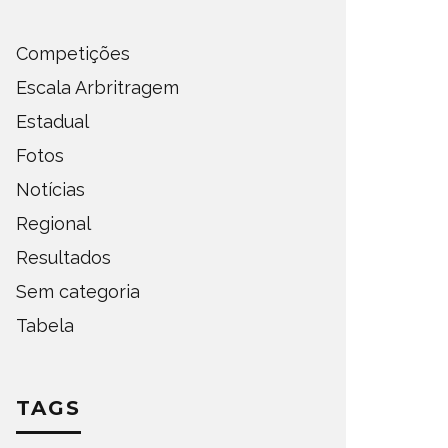
Competições
Escala Arbritragem
Estadual
Fotos
Notícias
Regional
Resultados
Sem categoria
Tabela
TAGS
DEFINIDOS OS SEMIFINALISTAS
DEFINI
DO ESTADUAL DE AMADORES –
PARA A