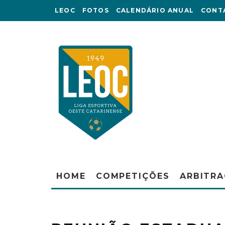
LEOC
FOTOS
CALENDÁRIO ANUAL
CONT
HOME
COMPETIÇÕES
ARBITR