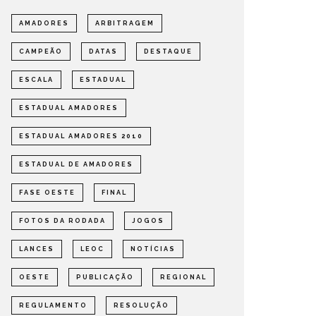
FASE OESTE 2026
DE AMA
AMADORES
ARBITRAGEM
OMPETIÇÕES
ESTADUAL
NOTÍCIAS
ESTADUAL
CAMPEÃO
DATAS
DESTAQUE
ESCALA
ESTADUAL
ESTADUAL AMADORES
ESTADUAL AMADORES 2010
ESTADUAL DE AMADORES
FASE OESTE
FINAL
FOTOS DA RODADA
JOGOS
LANCES
LEOC
NOTÍCIAS
OESTE
PUBLICAÇÃO
REGIONAL
REGULAMENTO
RESOLUÇÃO