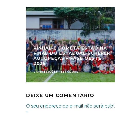
PINHAL E COMETA ESTÃO NA
FINAL DO ESTADUAL SCHERER
AUTOPEÇAS – FASE OESTE
2026
COMPETIÇÕES
ESTADUAL
DEIXE UM COMENTÁRIO
O seu endereço de e-mail não será publ
*