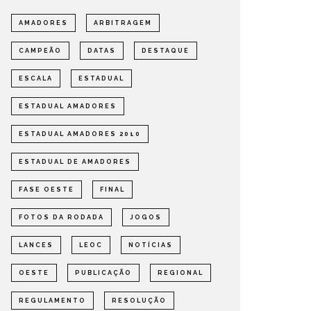
AMADORES
ARBITRAGEM
CAMPEÃO
DATAS
DESTAQUE
ESCALA
ESTADUAL
ESTADUAL AMADORES
A BOLA
ESTADUAL AMADORES 2010
DEFINIDOS OS CLASSIFICADOS
ESTADU
PARA A 2ª FASE DO ESTADUAL
AUTOPE
ESTADUAL DE AMADORES
DE AMADORES 2026
2026
FASE OESTE
FINAL
STADUAL
NOTÍCIAS
COMPETIÇÕ
FOTOS DA RODADA
JOGOS
LANCES
LEOC
NOTÍCIAS
OESTE
PUBLICAÇÃO
REGIONAL
REGULAMENTO
RESOLUÇÃO