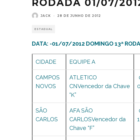
RODADA 01/07/201
JACK
·
28 DE JUNHO DE 2012
ESTADUAL
DATA: -01/07/2012 DOMINGO 13ª RODA
CIDADE
EQUIPE A
CAMPOS
ATLETICO
NOVOS
CNVencedor da Chave
“K”
SÃO
AFA SÃO
CARLOS
CARLOSVencedor da
1
Chave “F”