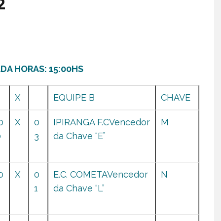
2
DA HORAS: 15:00HS
X
EQUIPE B
CHAVE
0
X
0
IPIRANGA F.CVencedor
M
0
3
da Chave “E”
0
X
0
E.C. COMETAVencedor
N
1
da Chave “L”