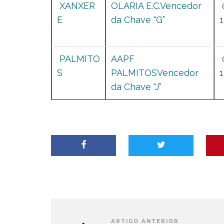
XANXER
OLARIA E.C.Vencedor
E
da Chave “G”
1
PALMITO
AAPF
S
PALMITOSVencedor
1
da Chave “J”
ARTIGO ANTERIOR