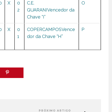
0
X
0
C.E.
O
2
GUARANIVencedor da
Chave “I”
0
X
0
COPERCAMPOSVence
P
1
dor da Chave “H”
PRÓXIMO ARTIGO