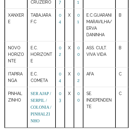
CRUZEIRO
7
1
XANXER
TABAJARA
0
X
0
E.C.GUARANI
B
E
F.C
4
1
MARAVILHA/
ERVA
DANINHA
NOVO
E.C.
0
X
0
ASS. CULT.
B
HORIZO
HORIZONT
2
0
VIVA VIDA
NTE
E
ITAPIRA
E.C.
0
X
0
AFA
C
NGA
COMETA
4
2
PINHAL
0
X
0
SE.
C
SER AJAP /
ZINHO
3
0
INDEPENDEN
SERPIL /
TE
COLONIA /
PINHALZI
NHO