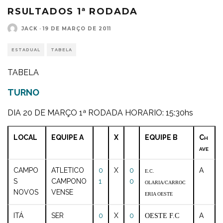
RSULTADOS 1ª RODADA
JACK
·
19 DE MARÇO DE 2011
ESTADUAL
TABELA
TABELA
TURNO
DIA 20 DE MARÇO 1ª RODADA HORARIO: 15:30hs
LOCAL
EQUIPE A
X
EQUIPE B
C
H
AVE
CAMPO
ATLETICO
0
X
0
A
E.C.
S
CAMPONO
1
0
OLARIA/CARROC
NOVOS
VENSE
ERIA OESTE
ITÁ
SER
0
X
0
A
OESTE F.C