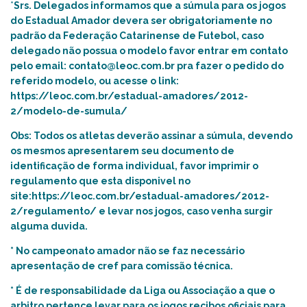
*
Srs. Delegados informamos que a súmula para os jogos
do Estadual Amador devera ser obrigatoriamente no
padrão da Federação Catarinense de Futebol, caso
delegado não possua o modelo favor entrar em contato
pelo email: contato@le
oc.com.br
pra fazer o pedido do
referido modelo, ou acesse o link:
https://leoc.com.br/estadual-amadores/2012-
2/modelo-de-sumula/
Obs: Todos os atletas deverão assinar a súmula, devendo
os mesmos apresentarem seu documento de
identificação de forma individual, favor imprimir o
regulamento que esta disponivel no
site:
https://leoc.com.br/estadual-amadores/2012-
2/regulamento/
e levar nos jogos, caso venha surgir
alguma duvida.
* No campeonato amador não se faz necessário
apresentação de cref para comissão técnica.
* É de responsabilidade da Liga ou Associação a que o
arbitro pertence levar para os jogos recibos oficiais para