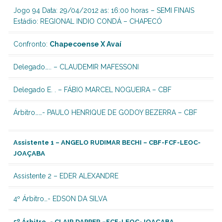
Jogo 94 Data: 29/04/2012 as: 16:00 horas – SEMI FINAIS
Estádio: REGIONAL INDIO CONDÁ – CHAPECÓ
Confronto:
Chapecoense X Avaí
Delegado….. – CLAUDEMIR MAFESSONI
Delegado E. . – FÁBIO MARCEL NOGUEIRA – CBF
Árbitro……-
PAULO HENRIQUE DE GODOY BEZERRA – CBF
Assistente 1 –
ANGELO RUDIMAR BECHI – CBF-FCF-LEOC-
JOAÇABA
Assistente 2 –
EDER ALEXANDRE
4º Árbitro…-
EDSON DA SILVA
5º Árbitro…- CLAIR DAPPER –FCF-LEOC-JOAÇABA